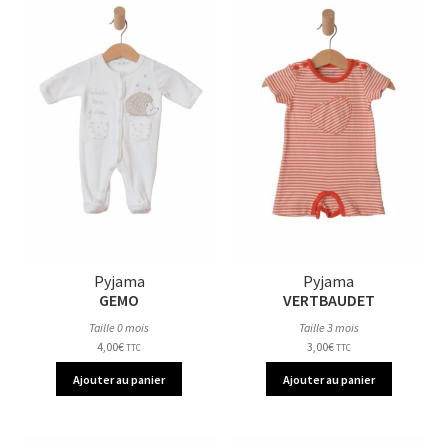
Pyjama
Pyjama
GEMO
VERTBAUDET
Taille 0 mois
Taille 3 mois
4,00
€
3,00
€
TTC
TTC
Ajouter au panier
Ajouter au panier