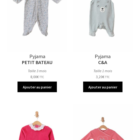
Pyjama
Pyjama
PETIT BATEAU
C&A
Taille 3 mois
Taille 1 mois
8,00
€
3,20
€
TTC
TTC
Ajouter au panier
Ajouter au panier