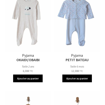
Pyjama
Pyjama
OKAIDI/OBAIBI
PETIT BATEAU
Taille 2 ans
Taille 6 mois
6,00
€
12,00
€
TTC
TTC
Ajouter au panier
Ajouter au panier