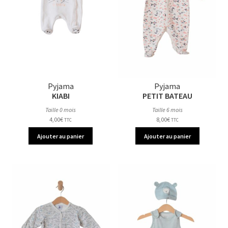
Pyjama
Pyjama
KIABI
PETIT BATEAU
Taille 0 mois
Taille 6 mois
4,00
€
8,00
€
TTC
TTC
Ajouter au panier
Ajouter au panier