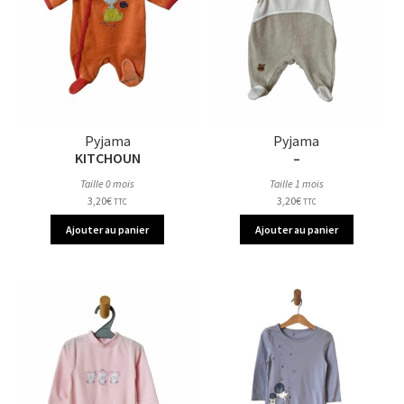
Pyjama
Pyjama
KITCHOUN
–
Taille 0 mois
Taille 1 mois
3,20
€
3,20
€
TTC
TTC
Ajouter au panier
Ajouter au panier