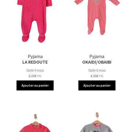
Pyjama
Pyjama
LA REDOUTE
OKAIDI/OBAIBI
Taille 9 mois
Taille 6 mois
6,00
€
4,00
€
TTC
TTC
Ajouter au panier
Ajouter au panier