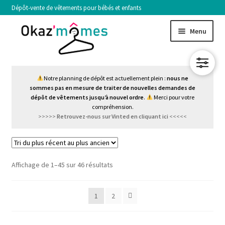
Aller
Aller
Menu
à
au
la
contenu
navigation
FILLE
Notre planning de dépôt est actuellement plein :
nous ne
sommes pas en mesure de traiter de nouvelles demandes de
GARÇON
dépôt de vêtements jusqu’à nouvel ordre
.
Merci pour votre
compréhension.
>>>>>
Retrouvez-nous sur Vinted en cliquant ici
<<<<<
Ouvrir
TAILLE
le
menu
NOS CRITÈRES DE SÉLECTION
enfant
Affichage de 1–45 sur 46 résultats
VENDRE
1
2
Ouvrir
MON COMPTE
le
menu