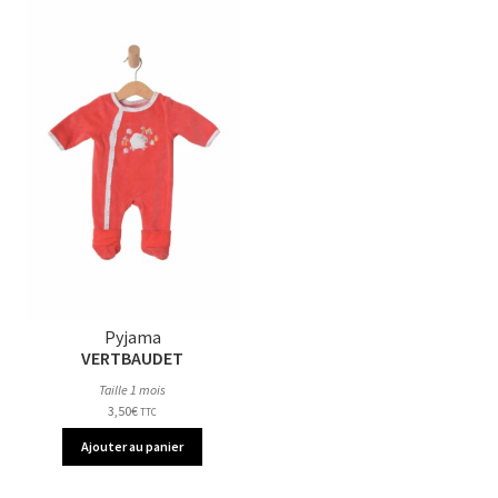
Pyjama
VERTBAUDET
Taille 1 mois
3,50
€
TTC
Ajouter au panier