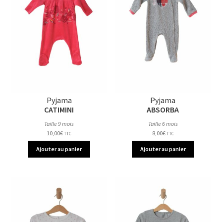
Pyjama
Pyjama
CATIMINI
ABSORBA
Taille 9 mois
Taille 6 mois
10,00
€
8,00
€
TTC
TTC
Ajouter au panier
Ajouter au panier