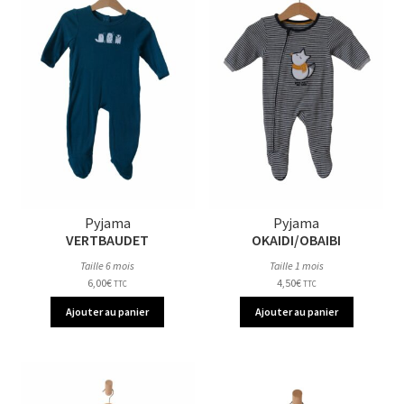
Pyjama
Pyjama
VERTBAUDET
OKAIDI/OBAIBI
Taille 6 mois
Taille 1 mois
6,00
€
4,50
€
TTC
TTC
Ajouter au panier
Ajouter au panier