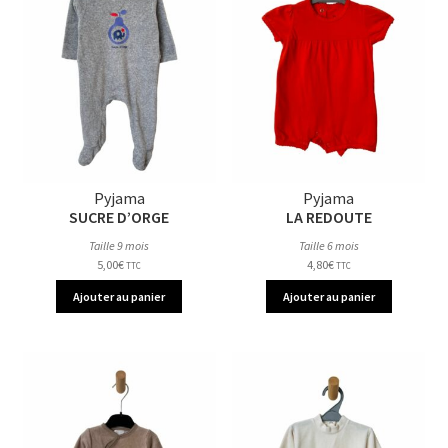
Pyjama
Pyjama
SUCRE D’ORGE
LA REDOUTE
Taille 9 mois
Taille 6 mois
5,00
€
4,80
€
TTC
TTC
Ajouter au panier
Ajouter au panier