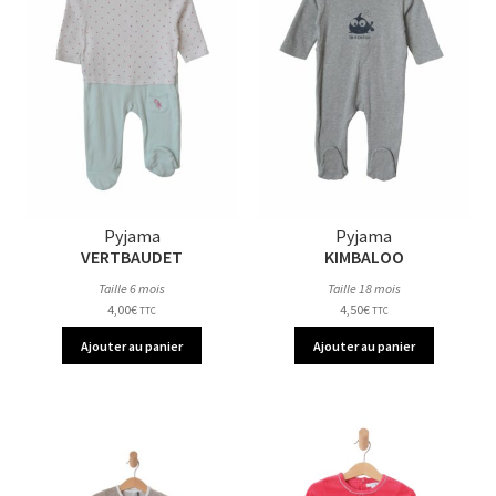
Pyjama
Pyjama
VERTBAUDET
KIMBALOO
Taille 6 mois
Taille 18 mois
4,00
€
4,50
€
TTC
TTC
Ajouter au panier
Ajouter au panier