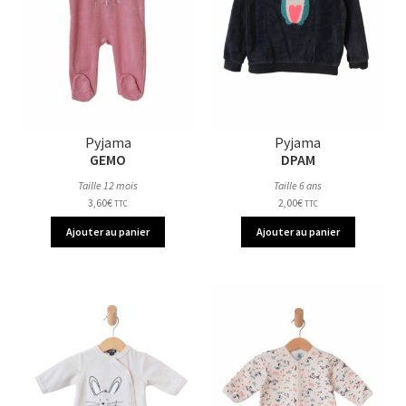
Pyjama
Pyjama
GEMO
DPAM
Taille 12 mois
Taille 6 ans
3,60
€
2,00
€
TTC
TTC
Ajouter au panier
Ajouter au panier