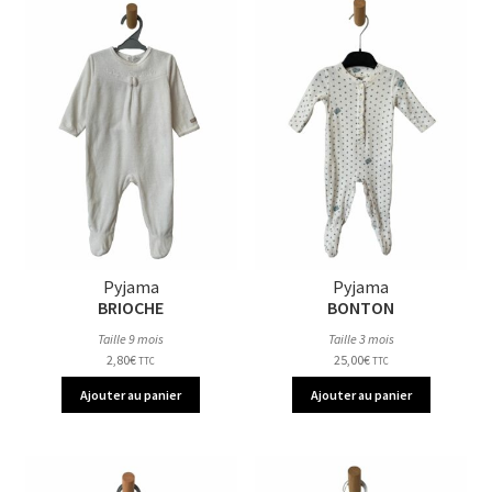
Pyjama
Pyjama
BRIOCHE
BONTON
Taille 9 mois
Taille 3 mois
2,80
€
25,00
€
TTC
TTC
Ajouter au panier
Ajouter au panier