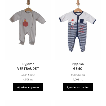
Pyjama
Pyjama
VERTBAUDET
GEMO
Taille 1 mois
Taille 0 mois
4,50
€
4,00
€
TTC
TTC
Ajouter au panier
Ajouter au panier