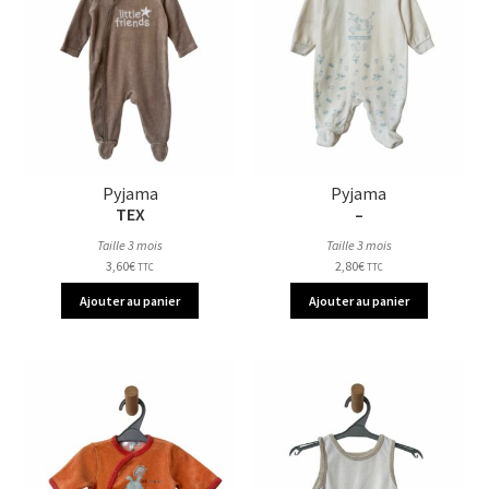
Pyjama
Pyjama
TEX
–
Taille 3 mois
Taille 3 mois
3,60
€
2,80
€
TTC
TTC
Ajouter au panier
Ajouter au panier