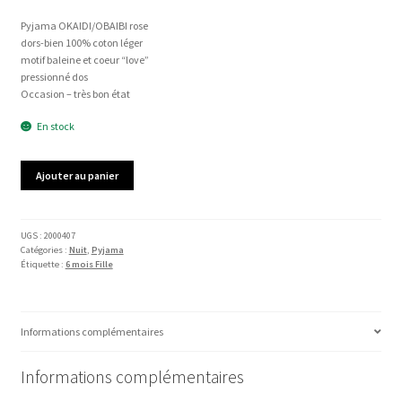
Pyjama OKAIDI/OBAIBI rose
dors-bien 100% coton léger
motif baleine et coeur “love”
pressionné dos
Occasion – très bon état
En stock
quantité
Ajouter au panier
de
Pyjama
OKAIDI/OBAIBI
UGS :
2000407
Catégories :
Nuit
,
Pyjama
Étiquette :
6 mois Fille
Informations complémentaires
Informations complémentaires