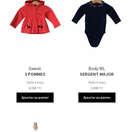
Sweat
Body ML
3 POMMES
SERGENT MAJOR
Taille 6 mois
Taille 6 mois
8,00
€
5,00
€
TTC
TTC
Ajouter au panier
Ajouter au panier