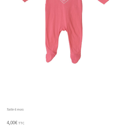
enfant
Taille 6 mois
4,00
€
TTC