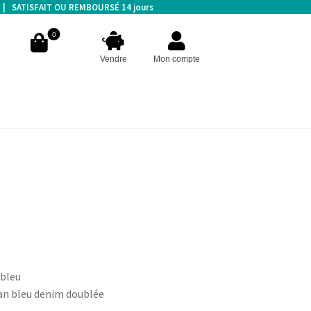
s | SATISFAIT OU REMBOURSÉ 14 jours
0
Vendre
Mon compte
bleu
an bleu denim doublée