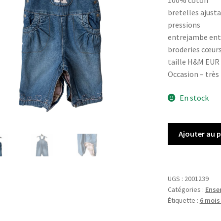
100% coton
bretelles ajusta
pressions
entrejambe ent
broderies cœur
taille H&M EUR
Occasion – très
En stock
quantité
Ajouter au 
de
Salopette
H&M
UGS :
2001239
Catégories :
Ense
Étiquette :
6 mois 