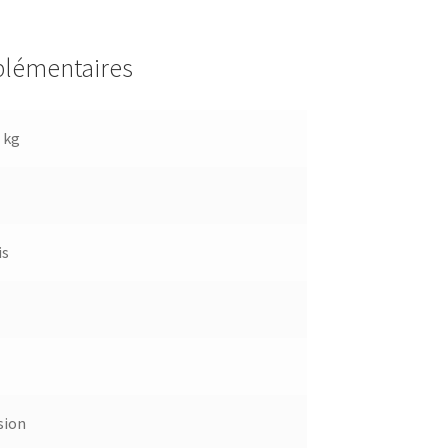
plémentaires
 kg
is
sion