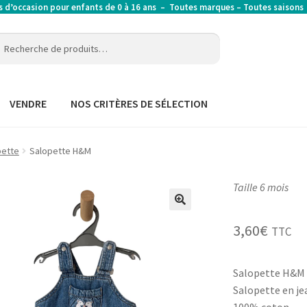
’occasion pour enfants de 0 à 16 ans – Toutes marques – Toutes saison
erche
erche
:
VENDRE
NOS CRITÈRES DE SÉLECTION
pette
Salopette H&M
Taille 6 mois
3,60
€
TTC
Salopette H&M 
Salopette en je