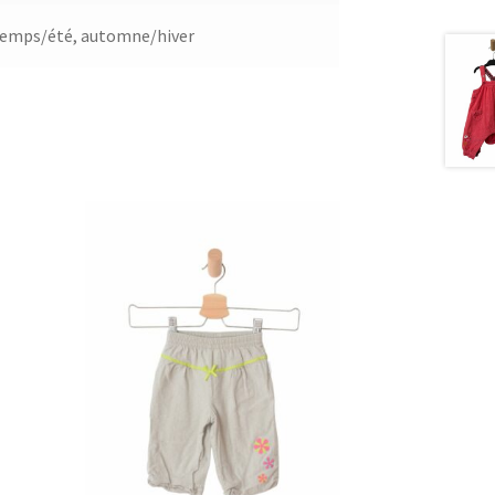
temps/été
,
automne/hiver