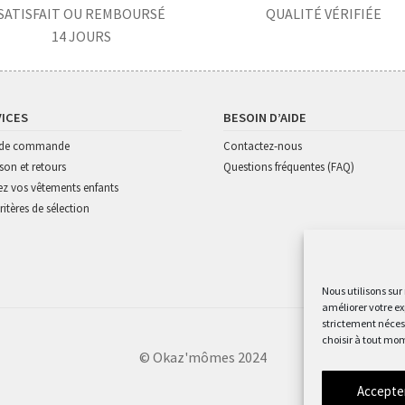
SATISFAIT OU REMBOURSÉ
QUALITÉ VÉRIFIÉE
14 JOURS
VICES
BESOIN D’AIDE
i de commande
Contactez-nous
ison et retours
Questions fréquentes (FAQ)
z vos vêtements enfants
ritères de sélection
Nous utilisons sur
améliorer votre ex
strictement nécess
choisir à tout mom
© Okaz'mômes 2024
Accepte