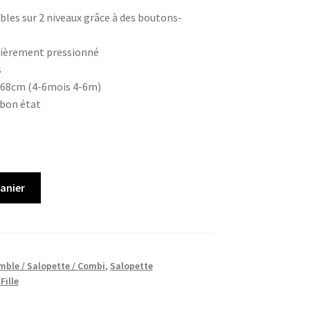
bles sur 2 niveaux grâce à des boutons-
ièrement pressionné
s
 68cm (4-6mois 4-6m)
 bon état
panier
mble / Salopette / Combi
,
Salopette
Fille