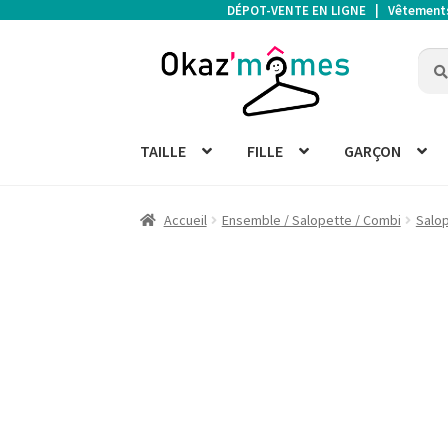
DÉPOT-VENTE EN LIGNE | Vêtements d
Aller
Aller
Rech
Rech
à
au
pour 
la
contenu
navigation
TAILLE
FILLE
GARÇON
Accueil
Ensemble / Salopette / Combi
Salo