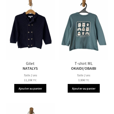
Gilet
T-shirt ML
NATALYS
OKAIDI/OBAIBI
Taille 2 ans
Taille 2 ans
11,20
€
3,80
€
TTC
TTC
Ajouter au panier
Ajouter au panier