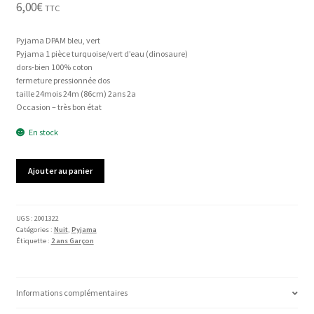
6,00
€
TTC
Pyjama DPAM bleu, vert
Pyjama 1 pièce turquoise/vert d’eau (dinosaure)
dors-bien 100% coton
fermeture pressionnée dos
taille 24mois 24m (86cm) 2ans 2a
Occasion – très bon état
En stock
quantité
Ajouter au panier
de
Pyjama
DPAM
UGS :
2001322
Catégories :
Nuit
,
Pyjama
Étiquette :
2 ans Garçon
Informations complémentaires