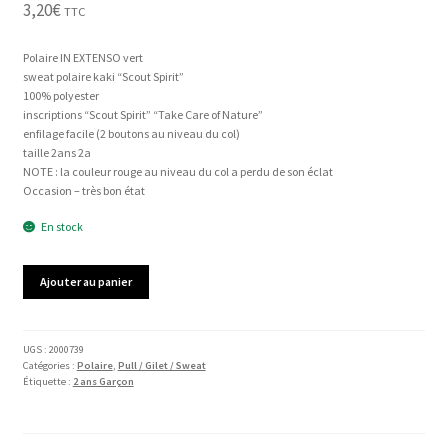
3,20
€
TTC
Polaire IN EXTENSO vert
sweat polaire kaki “Scout Spirit”
100% polyester
inscriptions “Scout Spirit” “Take Care of Nature”
enfilage facile (2 boutons au niveau du col)
taille 2ans 2a
NOTE : la couleur rouge au niveau du col a perdu de son éclat
Occasion – très bon état
En stock
quantité
Ajouter au panier
de
Polaire
IN
EXTENSO
UGS :
2000739
Catégories :
Polaire
,
Pull / Gilet / Sweat
Étiquette :
2 ans Garçon