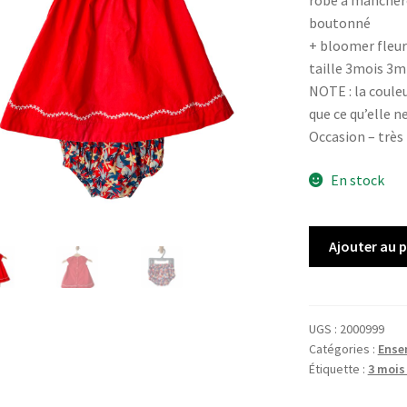
robe à manchero
boutonné
+ bloomer fleur
taille 3mois 3m
NOTE : la couleu
que ce qu’elle ne
Occasion – très
En stock
quantité
Ajouter au 
de
Ensemble
SERGENT
MAJOR
UGS :
2000999
Catégories :
Ense
Étiquette :
3 mois 