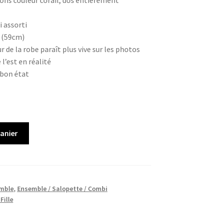
ns couleur corail, dos entièrement
i assorti
 (59cm)
r de la robe paraît plus vive sur les photos
 l’est en réalité
 bon état
panier
mble
,
Ensemble / Salopette / Combi
Fille