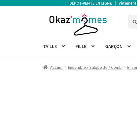
DÉPOT-VENTE EN LIGNE | Vêtements d
Aller
Aller
Rech
Rech
à
au
pour 
la
contenu
navigation
TAILLE
FILLE
GARÇON
Accueil
Ensemble / Salopette / Combi
Ense