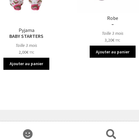
Robe
–
Pyjama
Taille 3 mois
BABY STARTERS
3,20
€
TTC
Taille 3 mois
Ajouter au panier
2,00
€
TTC
Ajouter au panier