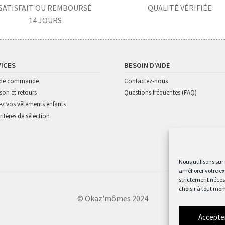
SATISFAIT OU REMBOURSÉ
QUALITÉ VÉRIFIÉE
14 JOURS
VICES
BESOIN D’AIDE
i de commande
Contactez-nous
ison et retours
Questions fréquentes (FAQ)
z vos vêtements enfants
ritères de sélection
Nous utilisons sur
améliorer votre ex
strictement nécess
choisir à tout mom
© Okaz'mômes 2024
Accepte