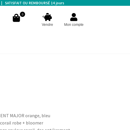
s | SATISFAIT OU REMBOURSÉ 14 jours
0
Vendre
Mon compte
ENT MAJOR orange, bleu
corail robe + bloomer