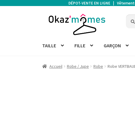
DÉPOT-VENTE EN LIGNE | Vêtements d
Aller
Aller
Rech
Rech
à
au
pour 
la
contenu
navigation
TAILLE
FILLE
GARÇON
Accueil
Robe / Jupe
Robe
Robe VERTBAU