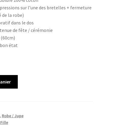
ublure 100% coton
(pressions sur l’une des bretelles + fermeture
é de la robe)
ratif dans le dos
 tenue de fête / cérémonie
 (60cm)
 bon état
panier
,
Robe / Jupe
Fille