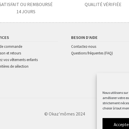
SATISFAIT OU REMBOURSÉ
QUALITÉ VÉRIFIÉE
14 JOURS
VICES
BESOIN D’AIDE
i de commande
Contactez-nous
ison et retours
Questions fréquentes (FAQ)
z vos vêtements enfants
ritères de sélection
Nous utilisons sur
améliorer votre ex
strictement nécess
choisir à tout mom
© Okaz'mômes 2024
Accepte