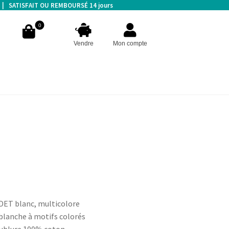
s | SATISFAIT OU REMBOURSÉ 14 jours
0
Vendre
Mon compte
ET blanc, multicolore
 blanche à motifs colorés