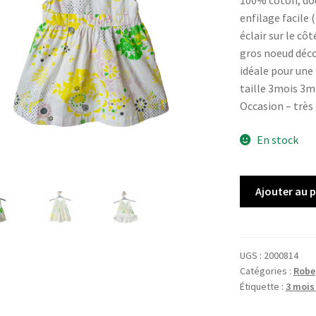
100% coton, do
enfilage facile 
éclair sur le côt
gros noeud déco
idéale pour une
taille 3mois 3m
Occasion – très
En stock
quantité
Ajouter au 
de
Robe
VERTBAUDET
UGS :
2000814
Catégories :
Robe
Étiquette :
3 mois 