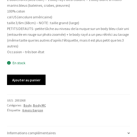
marins bleus (baleines, crabes, pieuvres)
100% coton
col US (encolure américaine)
taille 3/6m (68cm) – NOTE : taille grand (large)
PETITS DEFAUTS : petite tâche au niveau de la nuque sur un body bleu clair uni
(entourée en rouge sur photo zoomée) + le body rayé a un peu rétréci au lavage
(même taille que les autres d’après l’étiquette, mais il est plus petit que les 3
autres)
Occasion – très bon état
En stock
quantité
Ajouter au panier
de
Body
MC
EARLY
UGS :
2001068
Catégories :
Body
,
Body MC
DAYS
Étiquette :
6 mois Garçon
Informations complémentaires