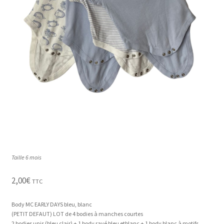
enfant
Taille 6 mois
2,00
€
TTC
Body MC EARLY DAYS bleu, blanc
(PETIT DEFAUT) LOT de 4 bodies à manches courtes
2 bodies unis (bleu clair) + 1 body rayé bleu etblanc + 1 body blanc à motifs