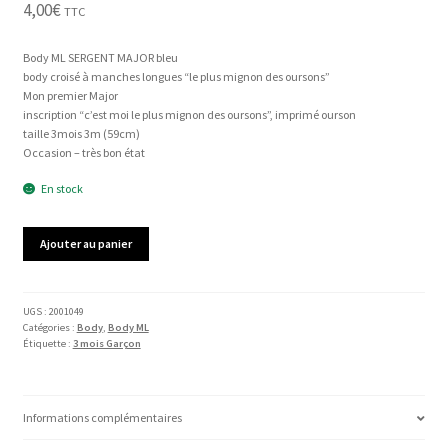
4,00
€
TTC
Body ML SERGENT MAJOR bleu
body croisé à manches longues “le plus mignon des oursons”
Mon premier Major
inscription “c’est moi le plus mignon des oursons”, imprimé ourson
taille 3mois 3m (59cm)
Occasion – très bon état
En stock
quantité
Ajouter au panier
de
Body
ML
SERGENT
UGS :
2001049
Catégories :
Body
,
Body ML
MAJOR
Étiquette :
3 mois Garçon
Informations complémentaires