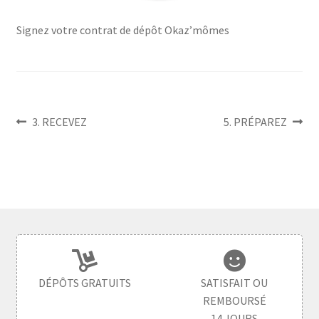
enfant
Signez votre contrat de dépôt Okaz’mômes
Navigation
Article
Article
3. RECEVEZ
5. PRÉPAREZ
précédent :
suivant :
de
l’article
DÉPÔTS GRATUITS
SATISFAIT OU
REMBOURSÉ
14 JOURS