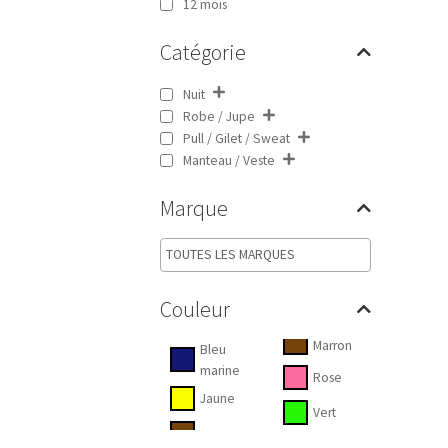
12 mois
Catégorie
Nuit
Robe / Jupe
Pull / Gilet / Sweat
Manteau / Veste
Marque
Couleur
Marron
Bleu
marine
Rose
Jaune
Vert