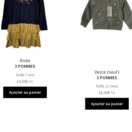
Robe
3 POMMES
Veste (neuf)
Taille 7 ans
3 POMMES
10,00
€
TTC
Taille 12 mois
Ajouter au panier
18,00
€
TTC
Ajouter au panier