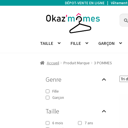
DÉPOT-VENTE EN LIGNE | Vêtements d
Aller
Aller
Rech
Rech
à
au
pour 
la
contenu
navigation
TAILLE
FILLE
GARÇON
Accueil
Produit Marque
3 POMMES
Genre
Fille
Garçon
Taille
6 mois
7 ans