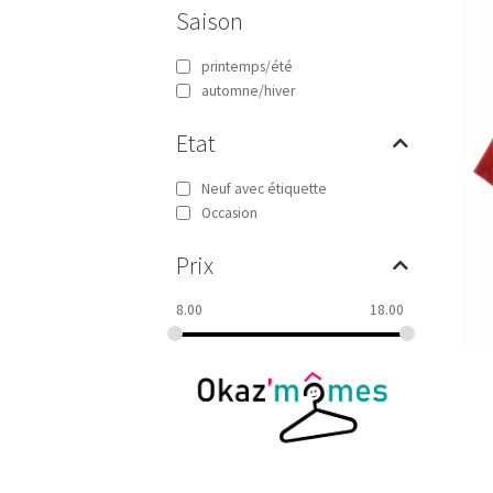
Saison
printemps/été
automne/hiver
Etat
Neuf avec étiquette
Occasion
Prix
8.00
18.00