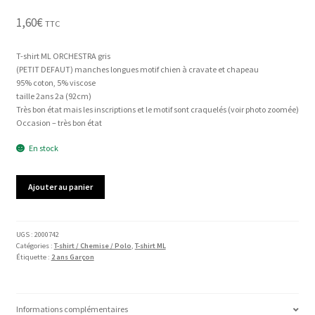
1,60
€
TTC
T-shirt ML ORCHESTRA gris
(PETIT DEFAUT) manches longues motif chien à cravate et chapeau
95% coton, 5% viscose
taille 2ans 2a (92cm)
Très bon état mais les inscriptions et le motif sont craquelés (voir photo zoomée)
Occasion – très bon état
En stock
quantité
Ajouter au panier
de
T-
shirt
ML
UGS :
2000742
Catégories :
T-shirt / Chemise / Polo
,
T-shirt ML
ORCHESTRA
Étiquette :
2 ans Garçon
Informations complémentaires