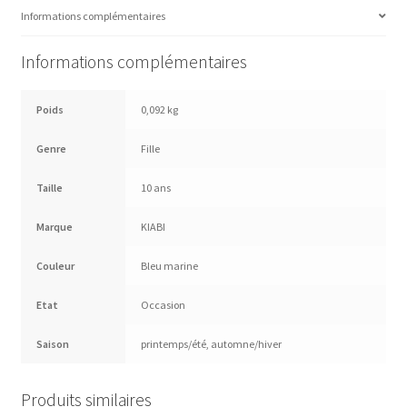
Informations complémentaires
Informations complémentaires
Poids
0,092 kg
Genre
Fille
Taille
10 ans
Marque
KIABI
Couleur
Bleu marine
Etat
Occasion
Saison
printemps/été
,
automne/hiver
Produits similaires