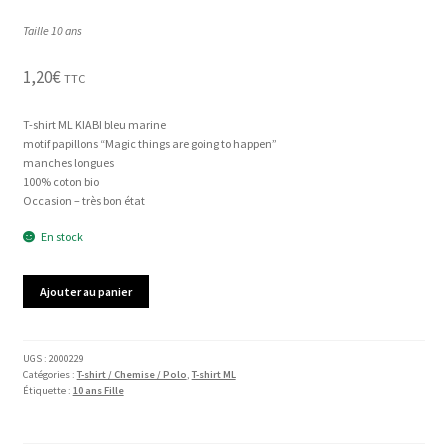
Taille 10 ans
1,20
€
TTC
T-shirt ML KIABI bleu marine
motif papillons “Magic things are going to happen”
manches longues
100% coton bio
Occasion – très bon état
En stock
quantité
Ajouter au panier
de
T-
shirt
ML
UGS :
2000229
Catégories :
T-shirt / Chemise / Polo
,
T-shirt ML
KIABI
Étiquette :
10 ans Fille