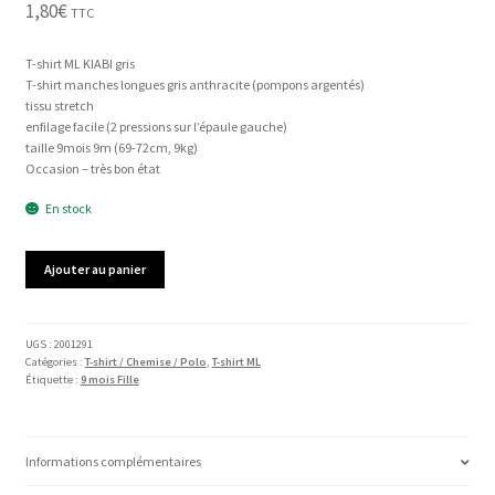
1,80
€
TTC
T-shirt ML KIABI gris
T-shirt manches longues gris anthracite (pompons argentés)
tissu stretch
enfilage facile (2 pressions sur l’épaule gauche)
taille 9mois 9m (69-72cm, 9kg)
Occasion – très bon état
En stock
quantité
Ajouter au panier
de
T-
shirt
ML
UGS :
2001291
Catégories :
T-shirt / Chemise / Polo
,
T-shirt ML
KIABI
Étiquette :
9 mois Fille
Informations complémentaires