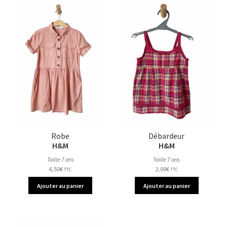
Robe
Débardeur
H&M
H&M
Taille 7 ans
Taille 7 ans
6,50
€
2,00
€
TTC
TTC
Ajouter au panier
Ajouter au panier