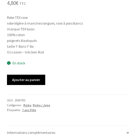
4,80
€
TTC
Robe TEX rose
robe légère à manches longues, rose à pois blancs
marque TEX basic
100% coton
poignets élastiqués
taille 7-8ans 7-8a
Occasion – très bon état
En stock
quantité
Ajouter au panier
de
Robe
TEX
UGS :
2000793
Catégories :
Robe
,
Robe / Jupe
Étiquette :
7 ans Fille
Informations complémentaires