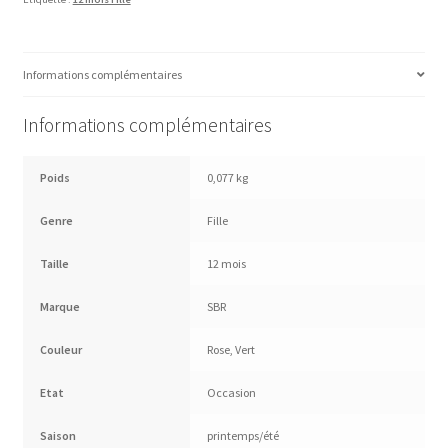
Informations complémentaires
Informations complémentaires
Poids
0,077 kg
Genre
Fille
Taille
12 mois
Marque
SBR
Couleur
Rose
,
Vert
Etat
Occasion
Saison
printemps/été