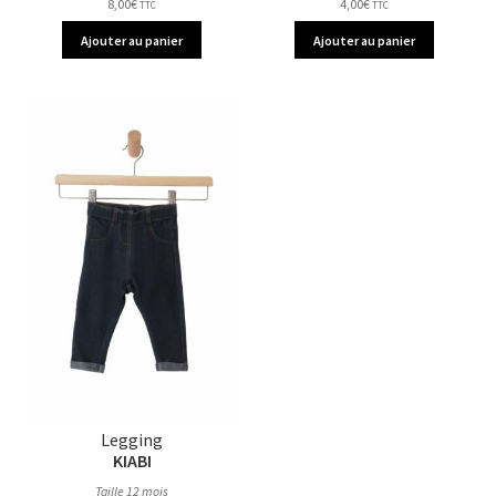
8,00
€
4,00
€
TTC
TTC
Ajouter au panier
Ajouter au panier
Legging
KIABI
Taille 12 mois