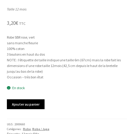
Taille 12 mois
3,20
€
TTC
Robe SBR rose, vert
sans manche fleurie
100% coton
3 boutons en haut du dos
NOTE : l’étiquette de taille indique une taille 6m (67cm) mais la robe fait les
dimensions d’une robe taille 12mois (42,5 cm depuis le haut de la bretelle
jusqu’au bas de la robe)
Occasion – très bon état
En stock
quantité
Ajouter au panier
de
Robe
SBR
UGS :
2000660
Catégories :
Robe
,
Robe / Jupe
Étiquette :
12 mois Fille