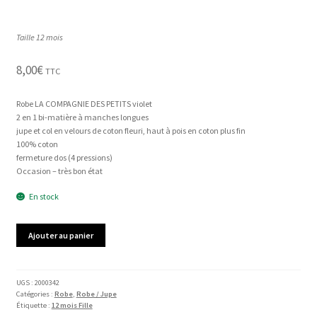
Taille 12 mois
8,00
€
TTC
Robe LA COMPAGNIE DES PETITS violet
2 en 1 bi-matière à manches longues
jupe et col en velours de coton fleuri, haut à pois en coton plus fin
100% coton
fermeture dos (4 pressions)
Occasion – très bon état
En stock
quantité
Ajouter au panier
de
Robe
LA
COMPAGNIE
UGS :
2000342
Catégories :
Robe
,
Robe / Jupe
DES
Étiquette :
12 mois Fille
PETITS