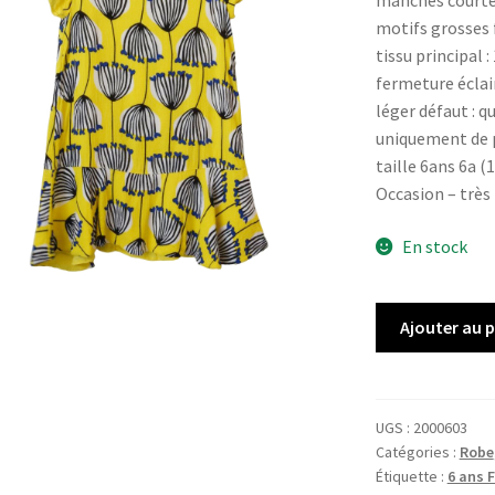
manches court
motifs grosses 
tissu principal
fermeture éclai
léger défaut : q
uniquement de p
taille 6ans 6a 
Occasion – très
En stock
quantité
Ajouter au 
de
Robe
CATIMINI
UGS :
2000603
Catégories :
Robe
Étiquette :
6 ans F