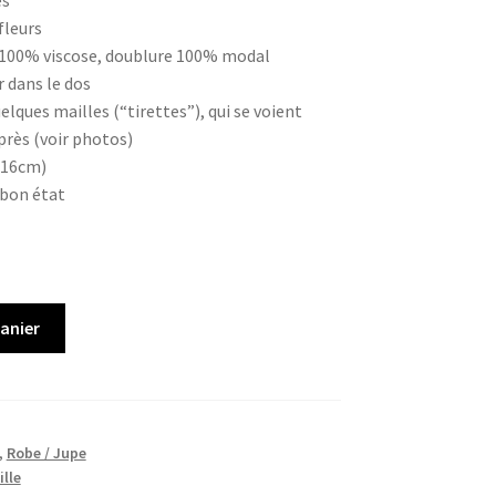
es
fleurs
 : 100% viscose, doublure 100% modal
r dans le dos
uelques mailles (“tirettes”), qui se voient
rès (voir photos)
(116cm)
 bon état
panier
,
Robe / Jupe
ille