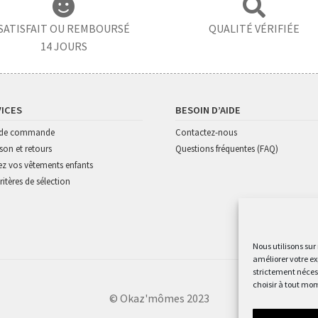
SATISFAIT OU REMBOURSÉ
QUALITÉ VÉRIFIÉE
14 JOURS
VICES
BESOIN D’AIDE
i de commande
Contactez-nous
ison et retours
Questions fréquentes (FAQ)
z vos vêtements enfants
ritères de sélection
Nous utilisons sur
améliorer votre ex
strictement nécess
choisir à tout mom
© Okaz'mômes 2023