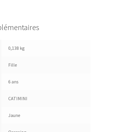
plémentaires
0,138 kg
Fille
6 ans
CATIMINI
Jaune
Occasion