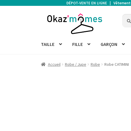
DÉPOT-VENTE EN LIGNE | Vêtements d
Aller
Aller
Rech
Rech
à
au
pour 
la
contenu
navigation
TAILLE
FILLE
GARÇON
Accueil
Robe / Jupe
Robe
Robe CATIMINI