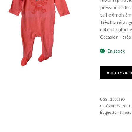
motif lapin ave
pressionné dos
taille 6mois 6m
Très bon état gé
coton bouloche
Occasion – très
En stock
quantité
Ajouter au 
de
Pyjama
KIABI
UGS :
2000896
Catégories :
Nuit
Étiquette :
6 mois 