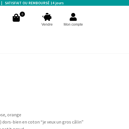
s | SATISFAIT OU REMBOURSÉ 14 jours
0
Vendre
Mon compte
ose, orange
dors-bien en coton “je veux un gros câlin”