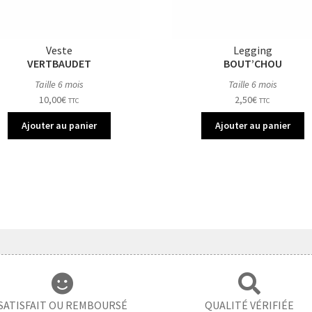
Veste
Legging
VERTBAUDET
BOUT’CHOU
Taille 6 mois
Taille 6 mois
10,00
€
2,50
€
TTC
TTC
Ajouter au panier
Ajouter au panier
SATISFAIT OU REMBOURSÉ
QUALITÉ VÉRIFIÉE