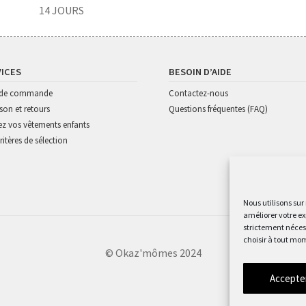
14 JOURS
VICES
BESOIN D’AIDE
i de commande
Contactez-nous
ison et retours
Questions fréquentes (FAQ)
z vos vêtements enfants
ritères de sélection
Nous utilisons sur
améliorer votre ex
strictement nécess
choisir à tout mom
© Okaz'mômes 2024
Accepte