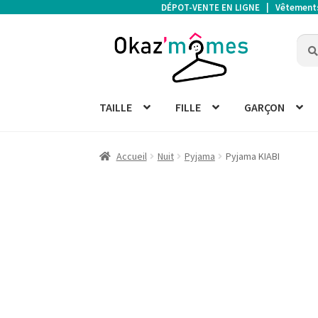
DÉPOT-VENTE EN LIGNE | Vêtements d
Aller
Aller
Rech
Rech
à
au
pour 
la
contenu
navigation
TAILLE
FILLE
GARÇON
Accueil
Nuit
Pyjama
Pyjama KIABI