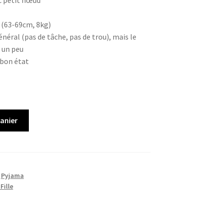
c petit nœud
 (63-69cm, 8kg)
néral (pas de tâche, pas de trou), mais le
 un peu
 bon état
panier
,
Pyjama
Fille