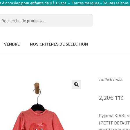
’occasion pour enfants de 0 à 16 ans – Toutes marques – Toutes saison
erche
erche
:
VENDRE
NOS CRITÈRES DE SÉLECTION
Taille 6 mois
2,20
€
TTC
Pyjama KIABI r
(PETIT DEFAUT) 