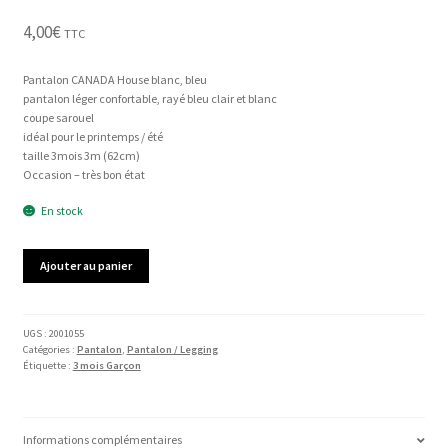
4,00
€
TTC
Pantalon CANADA House blanc, bleu
pantalon léger confortable, rayé bleu clair et blanc
coupe sarouel
idéal pour le printemps / été
taille 3mois 3m (62cm)
Occasion – très bon état
En stock
quantité
Ajouter au panier
de
Pantalon
CANADA
House
UGS :
2001055
Catégories :
Pantalon
,
Pantalon / Legging
Étiquette :
3 mois Garçon
Informations complémentaires