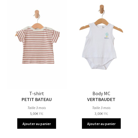
T-shirt
Body MC
PETIT BATEAU
VERTBAUDET
Taille 3 mois
Taille 3 mois
5,00
€
3,00
€
TTC
TTC
Ajouter au panier
Ajouter au panier