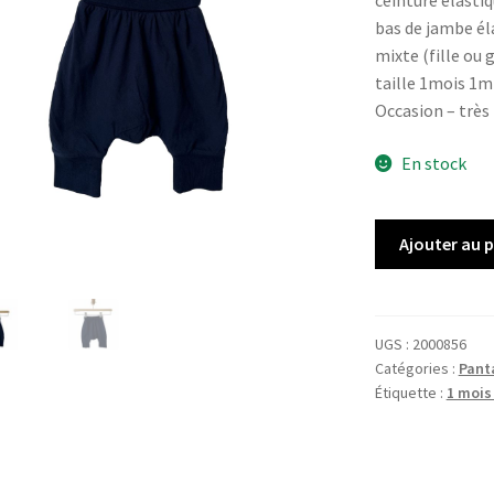
ceinture élasti
bas de jambe éla
mixte (fille ou 
taille 1mois 1m
Occasion – très
En stock
quantité
Ajouter au 
de
Pantalon
BOUT'CHOU
UGS :
2000856
Catégories :
Pant
Étiquette :
1 mois