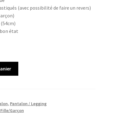
que
stiqués (avec possibilité de faire un revers)
garçon)
 (54cm)
 bon état
panier
alon
,
Pantalon / Legging
 Fille/Garçon