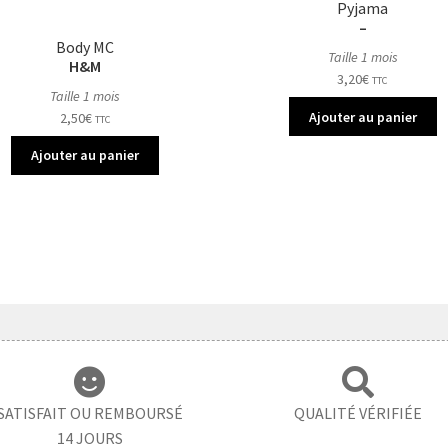
Pyjama
–
Body MC
Taille 1 mois
H&M
3,20
€
TTC
Taille 1 mois
Ajouter au panier
2,50
€
TTC
Ajouter au panier
SATISFAIT OU REMBOURSÉ
QUALITÉ VÉRIFIÉE
14 JOURS