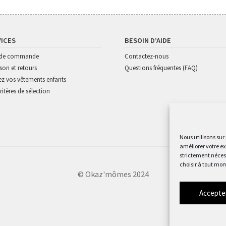
VICES
BESOIN D’AIDE
i de commande
Contactez-nous
ison et retours
Questions fréquentes (FAQ)
z vos vêtements enfants
ritères de sélection
Nous utilisons sur
améliorer votre ex
strictement nécess
choisir à tout mom
© Okaz'mômes 2024
Accepte