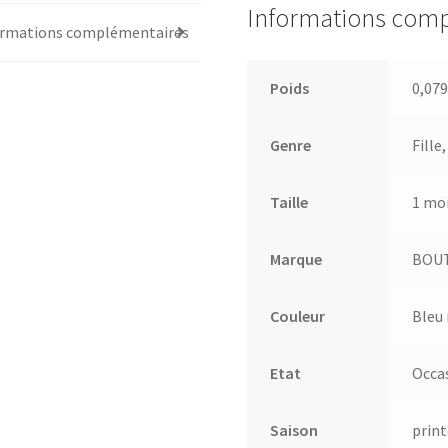
Informations com
ormations complémentaires
Poids
0,079
Genre
Fille
Taille
1 mo
Marque
BOU
Couleur
Bleu
Etat
Occa
Saison
prin