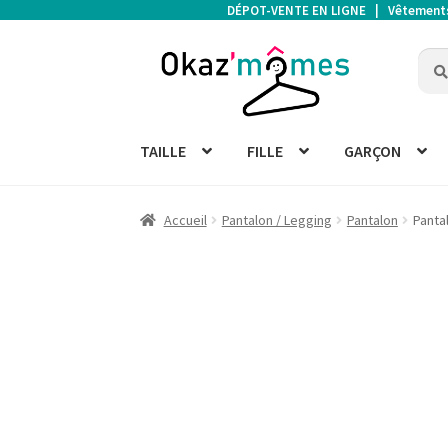
DÉPOT-VENTE EN LIGNE | Vêtements d
Aller
Aller
Rech
Rech
à
au
pour 
la
contenu
navigation
TAILLE
FILLE
GARÇON
Accueil
Pantalon / Legging
Pantalon
Panta