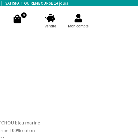
s | SATISFAIT OU REMBOURSÉ 14 jours
0
Vendre
Mon compte
’CHOU bleu marine
arine 100% coton