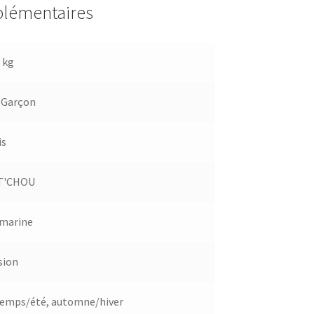
plémentaires
 kg
,
Garçon
is
T'CHOU
 marine
sion
temps/été
,
automne/hiver