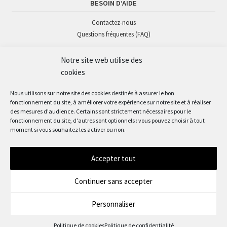
BESOIN D’AIDE
Contactez-nous
Questions fréquentes (FAQ)
Notre site web utilise des
SUIVEZ-NOUS
cookies
Nous utilisons sur notre site des cookies destinés à assurer le bon
fonctionnement du site, à améliorer votre expérience sur notre site et à réaliser
des mesures d'audience. Certains sont strictement nécessaires pour le
fonctionnement du site, d'autres sont optionnels : vous pouvez choisir à tout
moment si vous souhaitez les activer ou non.
Accepter tout
© Okaz'mômes 2022
Continuer sans accepter
Personnaliser
0
Politique de cookies
Politique de confidentialité
Recherche
Recherche