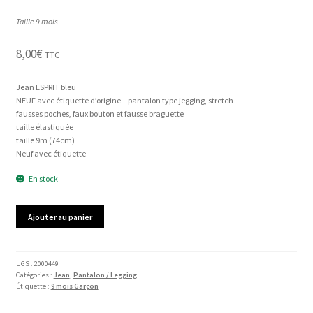
Taille 9 mois
8,00
€
TTC
Jean ESPRIT bleu
NEUF avec étiquette d’origine – pantalon type jegging, stretch
fausses poches, faux bouton et fausse braguette
taille élastiquée
taille 9m (74cm)
Neuf avec étiquette
En stock
quantité
Ajouter au panier
de
Jean
(neuf)
ESPRIT
UGS :
2000449
Catégories :
Jean
,
Pantalon / Legging
Étiquette :
9 mois Garçon