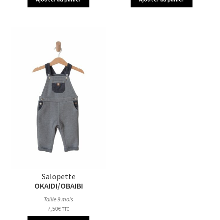
Salopette
OKAIDI/OBAIBI
Taille 9 mois
7,50
€
TTC