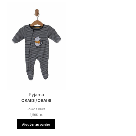
Pyjama
OKAIDI/OBAIBI
Taille 1 mois
4,50
€
TTC
Ajouter au panier