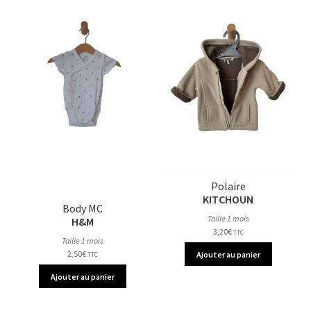
Polaire
KITCHOUN
Body MC
Taille 1 mois
H&M
3,20
€
TTC
Taille 1 mois
2,50
€
Ajouter au panier
TTC
Ajouter au panier