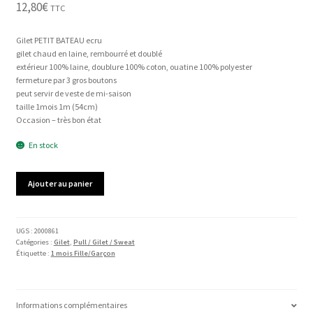
12,80
€
TTC
Gilet PETIT BATEAU ecru
gilet chaud en laine, rembourré et doublé
extérieur 100% laine, doublure 100% coton, ouatine 100% polyester
fermeture par 3 gros boutons
peut servir de veste de mi-saison
taille 1mois 1m (54cm)
Occasion – très bon état
En stock
quantité
Ajouter au panier
de
Gilet
PETIT
BATEAU
UGS :
2000861
Catégories :
Gilet
,
Pull / Gilet / Sweat
Étiquette :
1 mois Fille/Garçon
Informations complémentaires