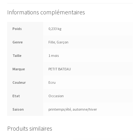
Informations complémentaires
Poids
0,233 kg
Genre
Fille
,
Garçon
Taille
1 mois
Marque
PETIT BATEAU
Couleur
Ecru
Etat
Occasion
Saison
printemps/été
,
automne/hiver
Produits similaires