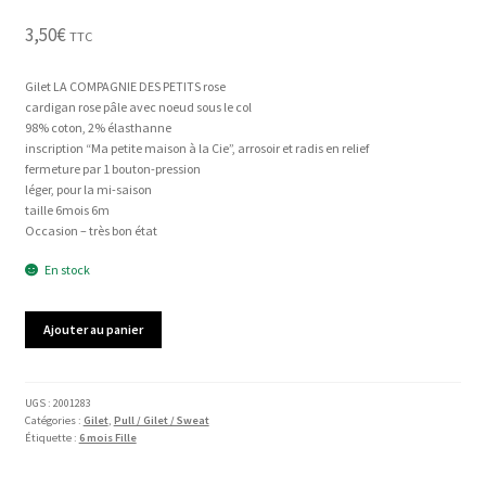
3,50
€
TTC
Gilet LA COMPAGNIE DES PETITS rose
cardigan rose pâle avec noeud sous le col
98% coton, 2% élasthanne
inscription “Ma petite maison à la Cie”, arrosoir et radis en relief
fermeture par 1 bouton-pression
léger, pour la mi-saison
taille 6mois 6m
Occasion – très bon état
En stock
quantité
Ajouter au panier
de
Gilet
LA
COMPAGNIE
UGS :
2001283
Catégories :
Gilet
,
Pull / Gilet / Sweat
DES
Étiquette :
6 mois Fille
PETITS