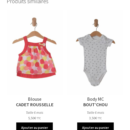
Produits similaires
Blouse
Body MC
CADET ROUSSELLE
BOUT’CHOU
Taille 6 mois
Taille 6 mois
5,50
€
3,50
€
TTC
TTC
Ajouter au panier
Ajouter au panier