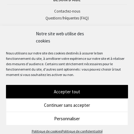
Contactez-nous
Questions fréquentes (FAQ)
Notre site web utilise des
SUIVEZ-NOUS
cookies
Nous utilisons sur notre site des cookies destinés à assurer le bon
fonctionnement du site, à améliorer votre expérience sur notre site et à réaliser
des mesures d'audience. Certains sont strictement nécessaires pour le
fonctionnement du site, d'autres sont optionnels : vous pouvez choisir à tout
moment si vous souhaitez les activer ou non.
Accepter tout
© Okaz'mômes 2024
Continuer sans accepter
Personnaliser
0
Politique de cookies
Politique de confidentialité
Recherche
Recherche