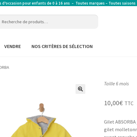
’occasion pour enfants de 0 à 16 ans – Toutes marques – Toutes saison
erche
erche
:
VENDRE
NOS CRITÈRES DE SÉLECTION
SORBA
Taille 6 mois
10,00
€
TTC
Gilet ABSORBA 
gilet molleton