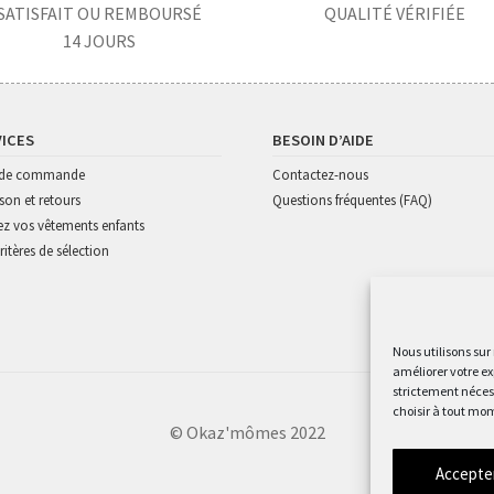
SATISFAIT OU REMBOURSÉ
QUALITÉ VÉRIFIÉE
14 JOURS
VICES
BESOIN D’AIDE
i de commande
Contactez-nous
ison et retours
Questions fréquentes (FAQ)
z vos vêtements enfants
ritères de sélection
Nous utilisons sur
améliorer votre ex
strictement nécess
choisir à tout mom
© Okaz'mômes 2022
Accepte