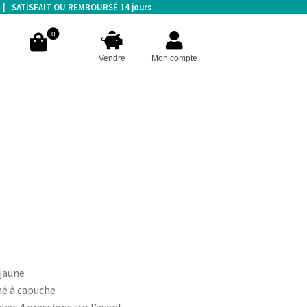
s | SATISFAIT OU REMBOURSÉ 14 jours
0
Vendre
Mon compte
jaune
né à capuche