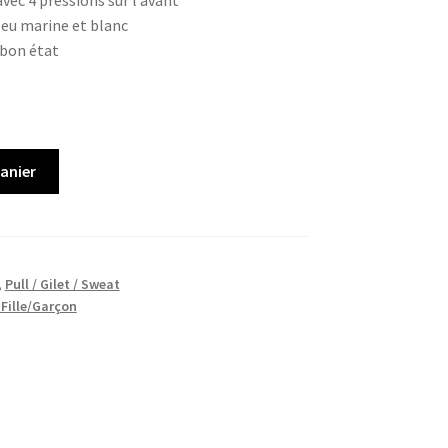
vec 4 pressions sur l’avant
leu marine et blanc
 bon état
panier
,
Pull / Gilet / Sweat
 Fille/Garçon