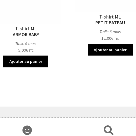
T-shirt ML
PETIT BATEAU
T-shirt ML
Taille 6 mois
ARMOR BABY
12,00
€
TTC
Taille 6 mois
Ajouter au panier
5,00
€
TTC
Ajouter au panier