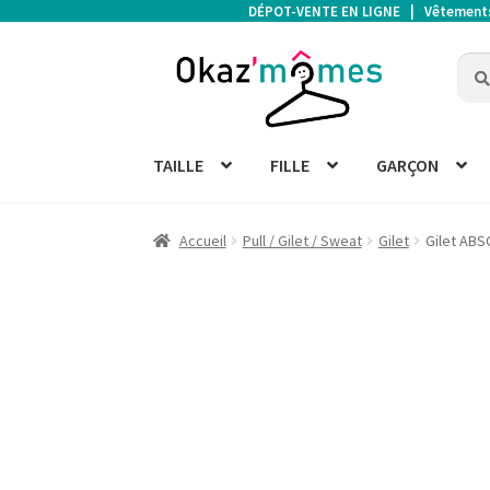
DÉPOT-VENTE EN LIGNE | Vêtements d
Aller
Aller
Rech
Rech
à
au
pour 
la
contenu
navigation
TAILLE
FILLE
GARÇON
Accueil
Pull / Gilet / Sweat
Gilet
Gilet AB