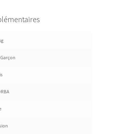
plémentaires
kg
,
Garçon
is
ORBA
e
sion