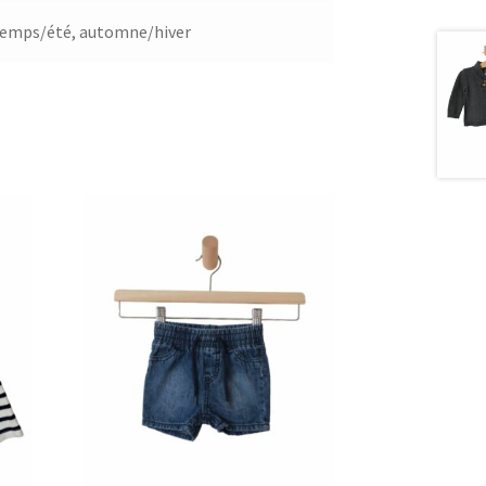
temps/été
,
automne/hiver