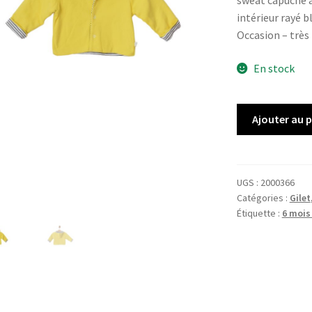
sweat capuche a
intérieur rayé b
Occasion – très
En stock
quantité
Ajouter au 
de
Gilet
ABSORBA
UGS :
2000366
Catégories :
Gilet
Étiquette :
6 mois