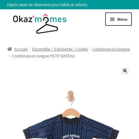
Aller
Aller
Menu
à
au
la
contenu
navigation
FILLE
Accueil
Ensemble / Salopette / Combi
Combinaison longue
Combinaison longue PETIT BATEAU
GARÇON
Ouvrir
TAILLE
le
menu
NOS CRITÈRES DE SÉLECTION
enfant
VENDRE
Ouvrir
MON COMPTE
le
menu