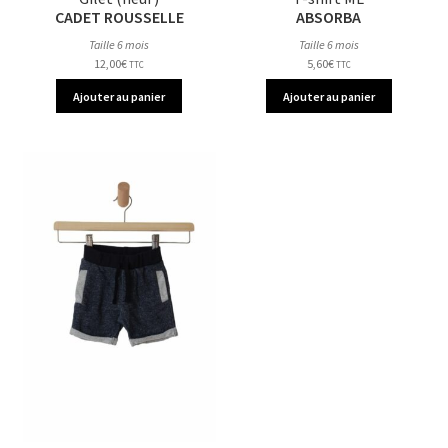
CADET ROUSSELLE
ABSORBA
Taille 6 mois
Taille 6 mois
12,00
€
5,60
€
TTC
TTC
Ajouter au panier
Ajouter au panier