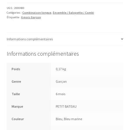
longue
PETIT
UGS :
2000480
Catégories :
Combinaison longue
,
Ensemble / Salopette / Combi
BATEAU
Étiquette :
6 mois Garçon
Informations complémentaires
Informations complémentaires
Poids
0,17 kg
Genre
Garçon
Taille
6 mois
Marque
PETIT BATEAU
Couleur
Bleu
,
Bleu marine