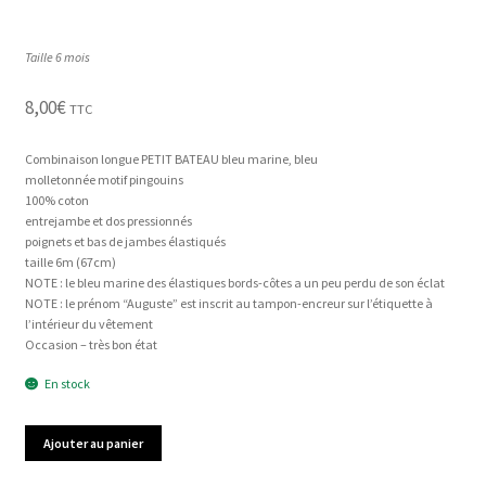
Taille 6 mois
8,00
€
TTC
Combinaison longue PETIT BATEAU bleu marine, bleu
molletonnée motif pingouins
100% coton
entrejambe et dos pressionnés
poignets et bas de jambes élastiqués
taille 6m (67cm)
NOTE : le bleu marine des élastiques bords-côtes a un peu perdu de son éclat
NOTE : le prénom “Auguste” est inscrit au tampon-encreur sur l’étiquette à
l’intérieur du vêtement
Occasion – très bon état
En stock
quantité
Ajouter au panier
de
Combinaison