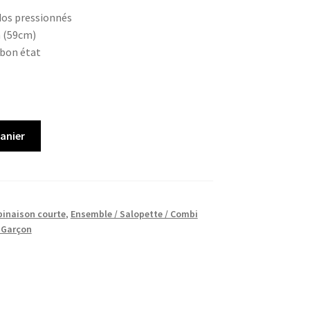
dos pressionnés
m (59cm)
 bon état
panier
inaison courte
,
Ensemble / Salopette / Combi
 Garçon