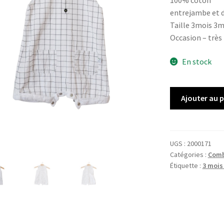
100% coton
entrejambe et 
Taille 3mois 3
Occasion – très
En stock
quantité
Ajouter au 
de
Combinaison
courte
ABSORBA
UGS :
2000171
Catégories :
Comb
Étiquette :
3 mois