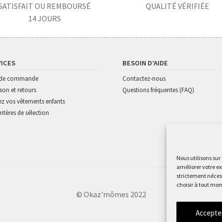
SATISFAIT OU REMBOURSÉ
QUALITÉ VÉRIFIÉE
14 JOURS
VICES
BESOIN D’AIDE
i de commande
Contactez-nous
ison et retours
Questions fréquentes (FAQ)
z vos vêtements enfants
ritères de sélection
Nous utilisons sur
améliorer votre ex
strictement nécess
choisir à tout mom
© Okaz'mômes 2022
Accepte