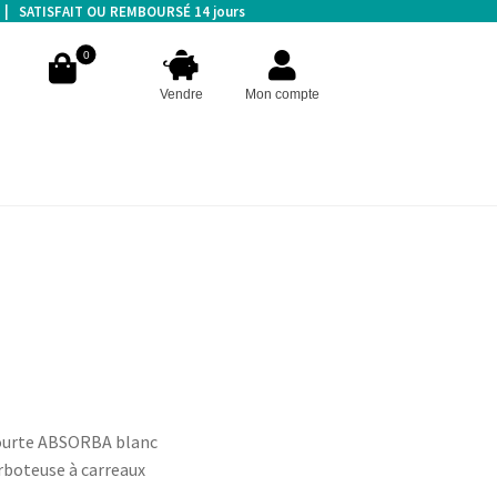
s | SATISFAIT OU REMBOURSÉ 14 jours
0
Vendre
Mon compte
ourte ABSORBA blanc
rboteuse à carreaux