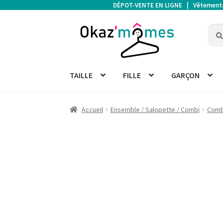
DÉPOT-VENTE EN LIGNE | Vêtements d
Aller
Aller
Rech
Rech
à
au
pour 
la
contenu
navigation
TAILLE
FILLE
GARÇON
Accueil
Ensemble / Salopette / Combi
Comb