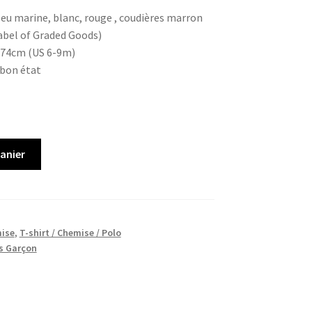
leu marine, blanc, rouge , coudières marron
abel of Graded Goods)
 74cm (US 6-9m)
 bon état
panier
ise
,
T-shirt / Chemise / Polo
s Garçon