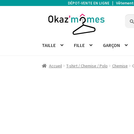
DÉPOT-VENTE EN LIGNE | Vêtements d
Aller
Aller
Rech
Rech
à
au
pour 
la
contenu
navigation
TAILLE
FILLE
GARÇON
Accueil
T-shirt / Chemise / Polo
Chemise