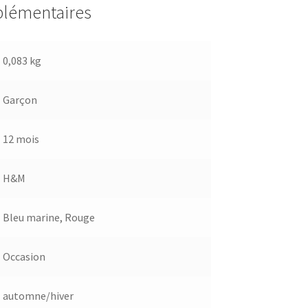
plémentaires
0,083 kg
Garçon
12 mois
H&M
Bleu marine
,
Rouge
Occasion
automne/hiver