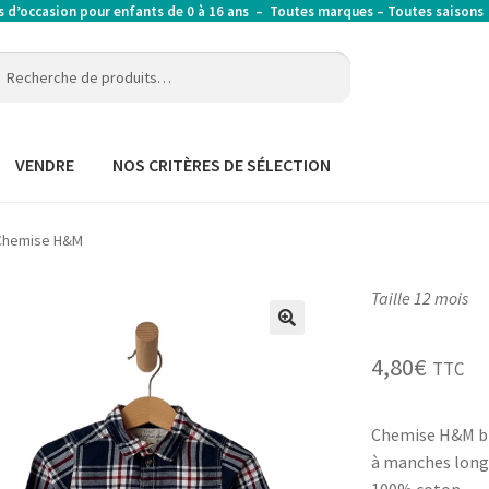
’occasion pour enfants de 0 à 16 ans – Toutes marques – Toutes saison
erche
erche
:
VENDRE
NOS CRITÈRES DE SÉLECTION
Chemise H&M
Taille 12 mois
4,80
€
TTC
Chemise H&M bl
à manches longu