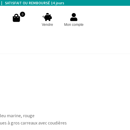
s | SATISFAIT OU REMBOURSÉ 14 jours
0
Vendre
Mon compte
eu marine, rouge
es à gros carreaux avec coudières