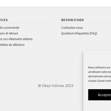
VICES
BESOIN D’AIDE
i de commande
Contactez-nous
ison et retours
Questions fréquentes (FAQ)
z vos vêtements enfants
ritères de sélection
Nous utilisons sur
améliorer votre ex
strictement nécess
choisir à tout mom
© Okaz'mômes 2023
Accepte