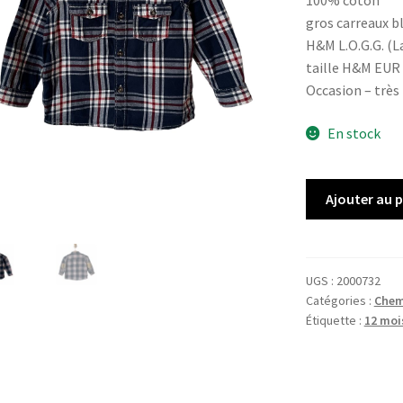
100% coton
gros carreaux b
H&M L.O.G.G. (L
taille H&M EUR
Occasion – très
En stock
quantité
Ajouter au 
de
Chemise
H&M
UGS :
2000732
Catégories :
Chem
Étiquette :
12 moi