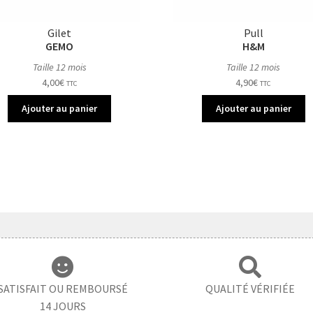
Gilet
Pull
GEMO
H&M
Taille 12 mois
Taille 12 mois
4,00
€
4,90
€
TTC
TTC
Ajouter au panier
Ajouter au panier
SATISFAIT OU REMBOURSÉ
QUALITÉ VÉRIFIÉE
14 JOURS