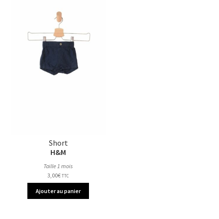
Short
H&M
Taille 1 mois
3,00
€
TTC
Ajouter au panier