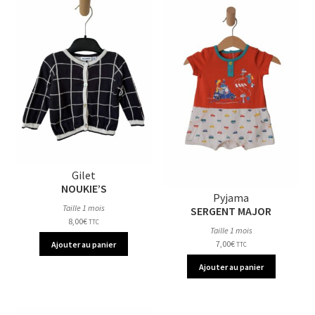
Gilet
NOUKIE’S
Pyjama
Taille 1 mois
SERGENT MAJOR
8,00
€
TTC
Taille 1 mois
7,00
€
Ajouter au panier
TTC
Ajouter au panier