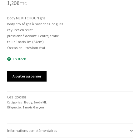
1,20
€
TTC
Body ML KITCHOUN gris
body croisé gris à manches longues
rayures en relief
pressionné devant + entrejambe
taille 1mois 1m (54cm)
Occasion – très bon état
En stock
quantité
Ajouter au panier
de
Body
ML
KITCHOUN
UGS :
2000852
Catégories :
Body
,
Body ML
Étiquette :
1 mois Garçon
Informations complémentaires