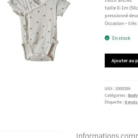
motif ancres
taille 0-1m (50
pressionné dev
Occasion – très
En stock
quantité
Ajouter au 
de
Body
MC
H&M
UGS :
2000286
Catégories :
Body
Étiquette :
0 mois
Informations com