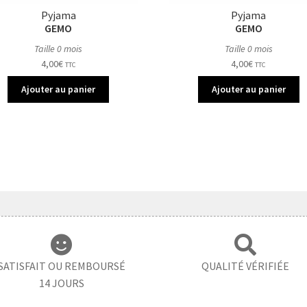
Pyjama
Pyjama
GEMO
GEMO
Taille 0 mois
Taille 0 mois
4,00
€
4,00
€
TTC
TTC
Ajouter au panier
Ajouter au panier
SATISFAIT OU REMBOURSÉ
QUALITÉ VÉRIFIÉE
14 JOURS