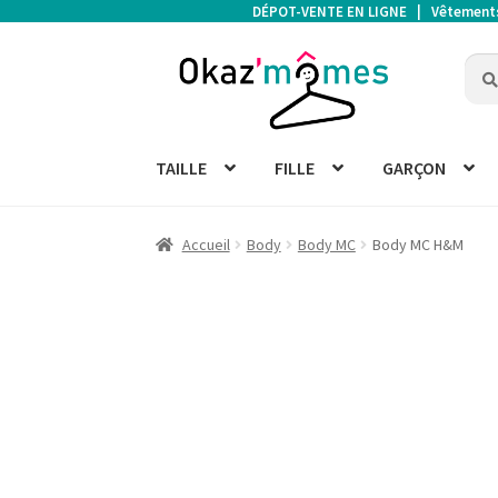
DÉPOT-VENTE EN LIGNE | Vêtements d
Aller
Aller
Rech
Rech
à
au
pour 
la
contenu
navigation
TAILLE
FILLE
GARÇON
Accueil
Body
Body MC
Body MC H&M