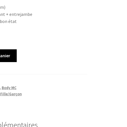
cm)
ant + entrejambe
 bon état
panier
,
Body MC
 Fille/Garçon
plémentaires