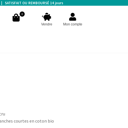
s | SATISFAIT OU REMBOURSÉ 14 jours
0
Vendre
Mon compte
cru
anches courtes en coton bio